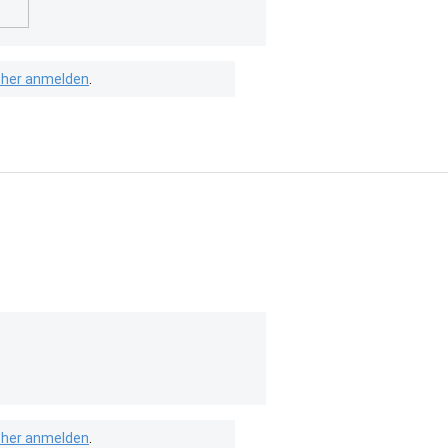
isher anmelden
.
isher anmelden
.