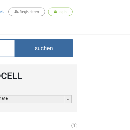
kt
Registrieren
Login
suchen
DCELL
rmate
1