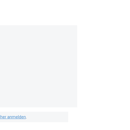
isher anmelden
.