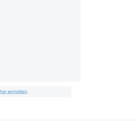
isher anmelden
.