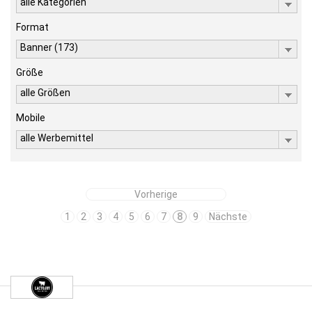
alle Kategorien
Format
Banner (173)
Größe
alle Größen
Mobile
alle Werbemittel
Vorherige
1
2
3
4
5
6
7
8
9
Nächste