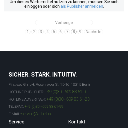
Um dieses Werbemittel nutzen zu können, müssen Sie sich
einloggen oder sich
als Publisher anmelden
.
Vorherige
1
2
3
4
5
6
7
8
9
Nächste
SICHER. STARK. INTUITIV.
Firstlead GmbH, Rosenfelder St. 15-16, 10315 Berlin
+49 (0)30 - 609 83 61-0
HOTLINE PUBLISHER:
+49 (0)30 - 609 83 61-23
HOTLINE ADVERTISER:
TELEFAX:
+49 (0)30 - 609 83 61-99
service@adcell.de
E-MAIL:
Service
Kontakt