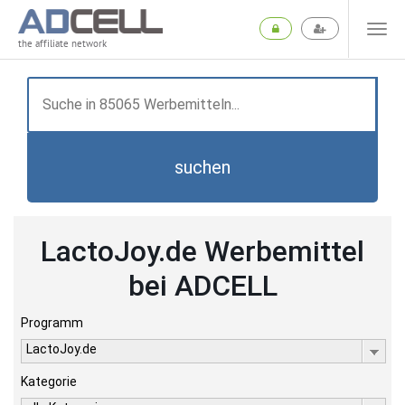
the affiliate network
suchen
LactoJoy.de Werbemittel
bei ADCELL
Programm
LactoJoy.de
Kategorie