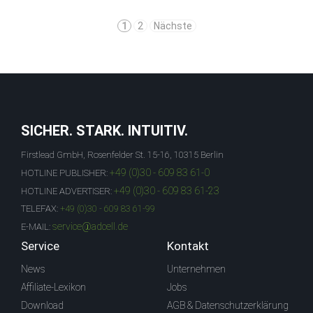
1
2
Nächste
SICHER. STARK. INTUITIV.
Firstlead GmbH, Rosenfelder St. 15-16, 10315 Berlin
+49 (0)30 - 609 83 61-0
HOTLINE PUBLISHER:
+49 (0)30 - 609 83 61-23
HOTLINE ADVERTISER:
TELEFAX:
+49 (0)30 - 609 83 61-99
service@adcell.de
E-MAIL:
Service
Kontakt
News
Unternehmen
Affiliate-Lexikon
Jobs
Download
AGB & Datenschutzerklärung