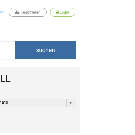
kt
Registrieren
Login
suchen
ELL
rmate