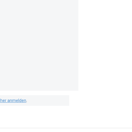
isher anmelden
.