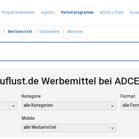
Programmbetreiber
Agentur
Partnerprogramme
ADCELL-Tools
Konta
t
Werbemittel
Gutscheine
Aktionen
uflust.de Werbemittel bei ADC
Kategorie
Format
alle Kategorien
alle Fo
Mobile
alle Werbemittel