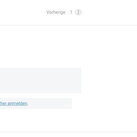
Vorherige
1
2
isher anmelden
.