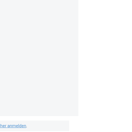
isher anmelden
.