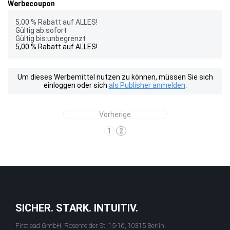
Werbecoupon
5,00 % Rabatt auf ALLES!
Gültig ab:sofort
Gültig bis:unbegrenzt
5,00 % Rabatt auf ALLES!
Um dieses Werbemittel nutzen zu können, müssen Sie sich
einloggen oder sich
als Publisher anmelden
.
Vorherige
1
2
SICHER. STARK. INTUITIV.
Firstlead GmbH, Rosenfelder St. 15-16, 10315 Berlin