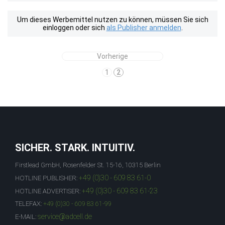
Um dieses Werbemittel nutzen zu können, müssen Sie sich
einloggen oder sich
als Publisher anmelden
.
Vorherige
1
2
SICHER. STARK. INTUITIV.
Firstlead GmbH, Rosenfelder St. 15-16, 10315 Berlin
+49 (0)30 - 609 83 61-0
HOTLINE PUBLISHER:
+49 (0)30 - 609 83 61-23
HOTLINE ADVERTISER:
TELEFAX:
+49 (0)30 - 609 83 61-99
service@adcell.de
E-MAIL: