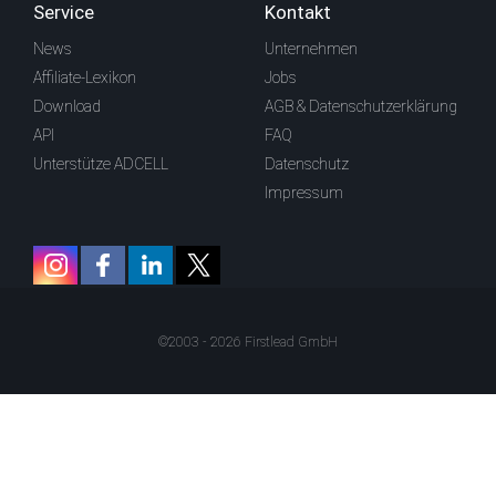
Service
Kontakt
News
Unternehmen
Affiliate-Lexikon
Jobs
Download
AGB & Datenschutzerklärung
API
FAQ
Unterstütze ADCELL
Datenschutz
Impressum
©2003 - 2026 Firstlead GmbH