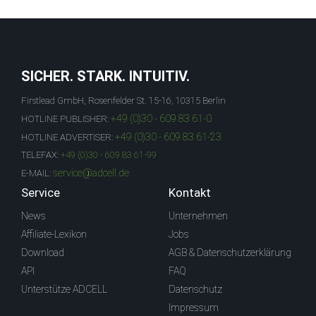
SICHER. STARK. INTUITIV.
Firstlead GmbH, Rosenfelder St. 15-16, 10315 Berlin
+49 (0)30 - 609 83 61-0
HOTLINE PUBLISHER:
+49 (0)30 - 609 83 61-23
HOTLINE ADVERTISER:
TELEFAX:
+49 (0)30 - 609 83 61-99
service@adcell.de
E-MAIL:
Service
Kontakt
News
Unternehmen
Affiliate-Lexikon
Jobs
Download
AGB & Datenschutzerklärung
API
FAQ
Unterstütze ADCELL
Datenschutz
Impressum