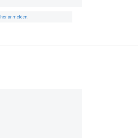
isher anmelden
.