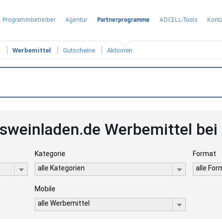
Programmbetreiber
Agentur
Partnerprogramme
ADCELL-Tools
Konta
t
Werbemittel
Gutscheine
Aktionen
gsweinladen.de Werbemittel be
Kategorie
Format
alle Kategorien
alle Fo
Mobile
alle Werbemittel