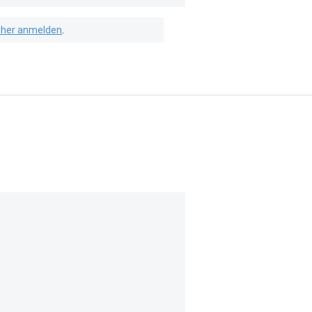
isher anmelden
.