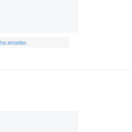
isher anmelden
.