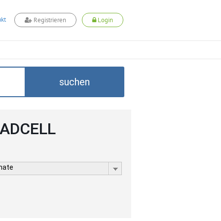
kt
Registrieren
Login
suchen
i ADCELL
rmate