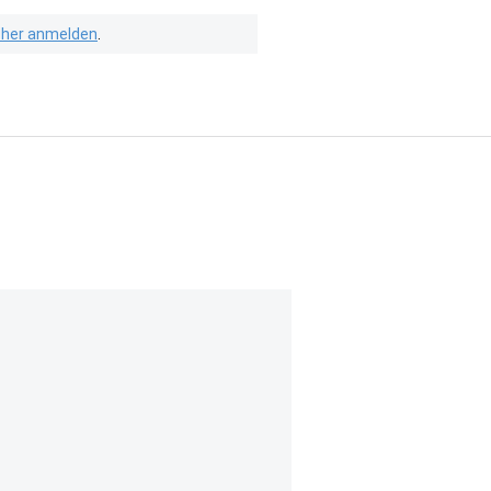
isher anmelden
.