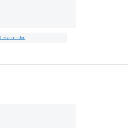
isher anmelden
.