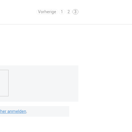
Vorherige
1
2
3
isher anmelden
.