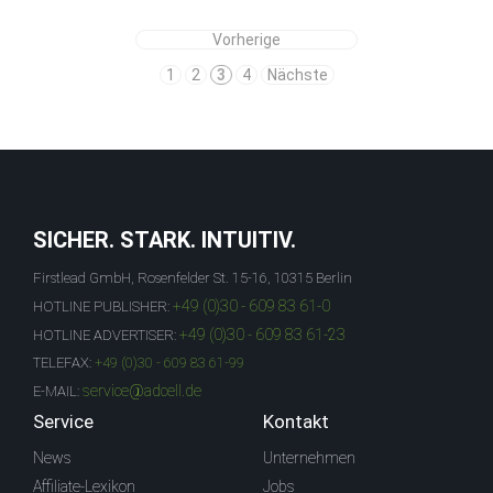
Vorherige
1
2
3
4
Nächste
SICHER. STARK. INTUITIV.
Firstlead GmbH, Rosenfelder St. 15-16, 10315 Berlin
+49 (0)30 - 609 83 61-0
HOTLINE PUBLISHER:
+49 (0)30 - 609 83 61-23
HOTLINE ADVERTISER:
TELEFAX:
+49 (0)30 - 609 83 61-99
service@adcell.de
E-MAIL:
Service
Kontakt
News
Unternehmen
Affiliate-Lexikon
Jobs