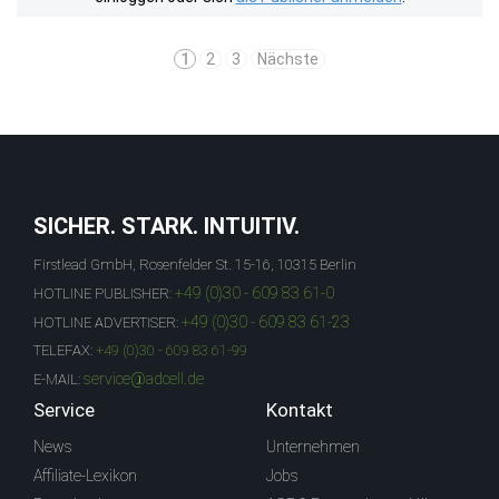
1
2
3
Nächste
SICHER. STARK. INTUITIV.
Firstlead GmbH, Rosenfelder St. 15-16, 10315 Berlin
+49 (0)30 - 609 83 61-0
HOTLINE PUBLISHER:
+49 (0)30 - 609 83 61-23
HOTLINE ADVERTISER:
TELEFAX:
+49 (0)30 - 609 83 61-99
service@adcell.de
E-MAIL:
Service
Kontakt
News
Unternehmen
Affiliate-Lexikon
Jobs