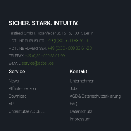
SICHER. STARK. INTUITIV.
Firstlead GmbH, Rosenfelder St. 15-16, 10315 Berlin
+49 (0)30 - 609 83 61-0
HOTLINE PUBLISHER:
+49 (0)30 - 609 83 61-23
HOTLINE ADVERTISER:
TELEFAX:
+49 (0)30 - 609 83 61-99
service@adcell.de
E-MAIL:
Service
Kontakt
News
Unternehmen
Affiliate-Lexikon
Jobs
Download
AGB & Datenschutzerklärung
API
FAQ
Unterstütze ADCELL
Datenschutz
Impressum