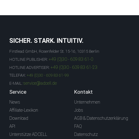
SICHER. STARK. INTUITIV.
Firstlead GmbH, Rosenfelder St. 15-16, 10315 Berlin
+49 (0)30 - 609 83 61-0
HOTLINE PUBLISHER:
+49 (0)30 - 609 83 61-23
HOTLINE ADVERTISER:
TELEFAX:
+49 (0)30 - 609 83 61-99
service@adcell.de
E-MAIL:
Service
Kontakt
News
Unternehmen
Affiliate-Lexikon
Jobs
Download
AGB & Datenschutzerklärung
API
FAQ
Unterstütze ADCELL
Datenschutz