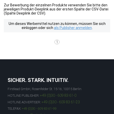
Zur Bewerbung der einzelnen Produkte verwenden Sie bitte den
jeweiligen Produkt-Deeplink aus der ersten Spalte der CSV-Datei
(Spalte Deeplink der CSV).
Um dieses Werbemittel nutzen zu können, müssen Sie sich
einloggen oder sich
als Publisher anmelden
.
1
SICHER. STARK. INTUITIV.
Firstlead GmbH, Rosenfelder St. 15-16, 10315 Berlin
+49 (0)30 - 609 83 61-0
HOTLINE PUBLISHER:
+49 (0)30 - 609 83 61-23
HOTLINE ADVERTISER:
TELEFAX:
+49 (0)30 - 609 83 61-99