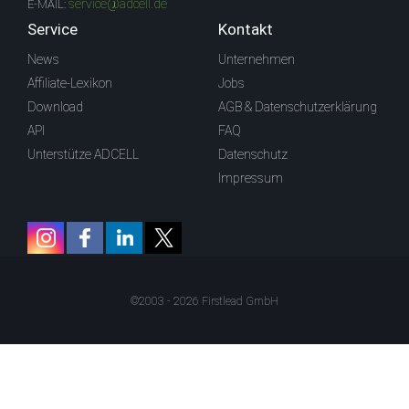
service@adcell.de
E-MAIL:
Service
Kontakt
News
Unternehmen
Affiliate-Lexikon
Jobs
Download
AGB & Datenschutzerklärung
API
FAQ
Unterstütze ADCELL
Datenschutz
Impressum
©2003 - 2026 Firstlead GmbH