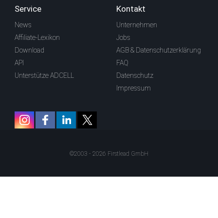
Service
Kontakt
News
Unternehmen
Affiliate-Lexikon
Jobs
Download
AGB & Datenschutzerklärung
API
FAQ
Unterstütze ADCELL
Datenschutz
Impressum
©2003 - 2026 Firstlead GmbH