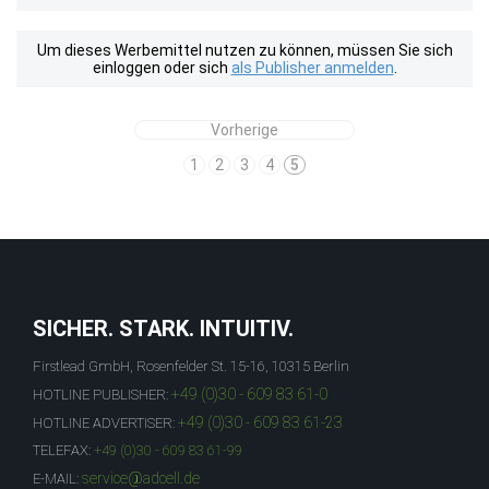
Um dieses Werbemittel nutzen zu können, müssen Sie sich
einloggen oder sich
als Publisher anmelden
.
Vorherige
1
2
3
4
5
SICHER. STARK. INTUITIV.
Firstlead GmbH, Rosenfelder St. 15-16, 10315 Berlin
+49 (0)30 - 609 83 61-0
HOTLINE PUBLISHER:
+49 (0)30 - 609 83 61-23
HOTLINE ADVERTISER:
TELEFAX:
+49 (0)30 - 609 83 61-99
service@adcell.de
E-MAIL: