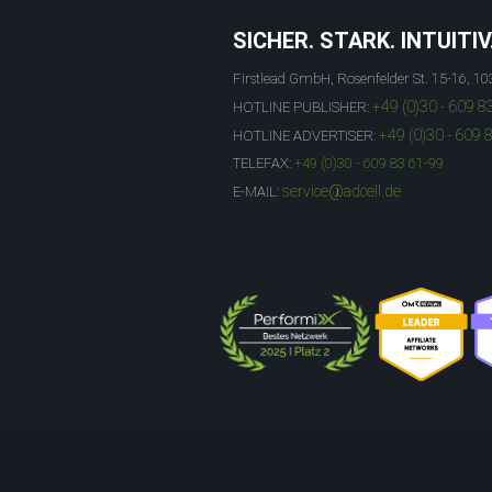
SICHER. STARK. INTUITIV
Firstlead GmbH, Rosenfelder St. 15-16, 10
+49 (0)30 - 609 8
HOTLINE PUBLISHER:
+49 (0)30 - 609 
HOTLINE ADVERTISER:
TELEFAX:
+49 (0)30 - 609 83 61-99
service@adcell.de
E-MAIL: