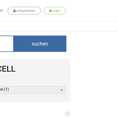
kt
Registrieren
Login
suchen
CELL
in (1)
1