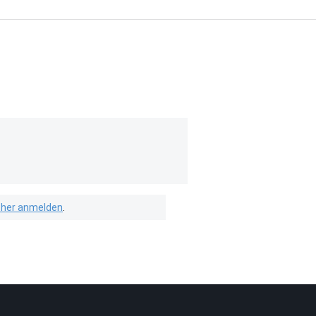
isher anmelden
.