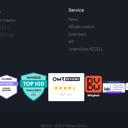
.
Service
News
315 Berlin
Affiliate-Lexikon
3 61-0
Download
83 61-23
API
Unterstütze ADCELL
©2003 - 2026 Firstlead GmbH