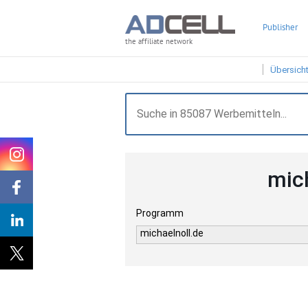
Publisher
the affiliate network
Übersich
mic
Programm
michaelnoll.de