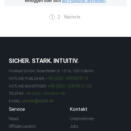
einloggen oder sich
als Publisher anmelden
.
1
2
Nächste
SICHER. STARK. INTUITIV.
Firstlead GmbH, Rosenfelder St. 15-16, 10315 Berlin
+49 (0)30 - 609 83 61-0
HOTLINE PUBLISHER:
+49 (0)30 - 609 83 61-23
HOTLINE ADVERTISER:
TELEFAX:
+49 (0)30 - 609 83 61-99
service@adcell.de
E-MAIL:
Service
Kontakt
News
Unternehmen
Affiliate-Lexikon
Jobs