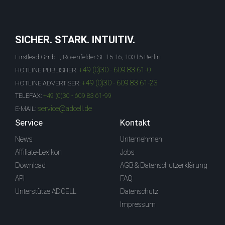
SICHER. STARK. INTUITIV.
Firstlead GmbH, Rosenfelder St. 15-16, 10315 Berlin
+49 (0)30 - 609 83 61-0
HOTLINE PUBLISHER:
+49 (0)30 - 609 83 61-23
HOTLINE ADVERTISER:
TELEFAX:
+49 (0)30 - 609 83 61-99
service@adcell.de
E-MAIL:
Service
Kontakt
News
Unternehmen
Affiliate-Lexikon
Jobs
Download
AGB & Datenschutzerklärung
API
FAQ
Unterstütze ADCELL
Datenschutz
Impressum