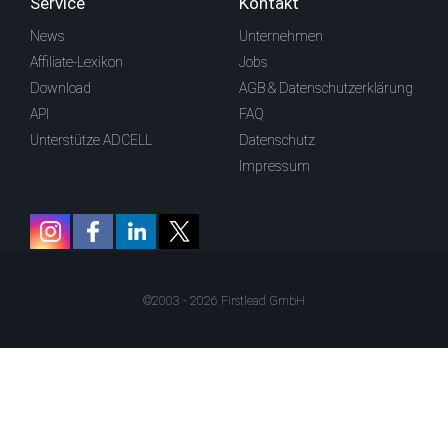
Service
Kontakt
News
Unternehmen
Affiliate-Lexikon
Jobs
Download
AGB & Datenschutzerklärung
API
FAQ
Unterstütze ADCELL
Datenschutz
Impressum
©2003 - 2026 Firstlead GmbH