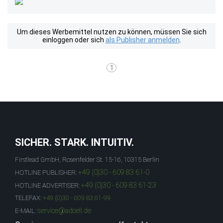
Um dieses Werbemittel nutzen zu können, müssen Sie sich
einloggen oder sich
als Publisher anmelden
.
1
SICHER. STARK. INTUITIV.
Firstlead GmbH, Rosenfelder St. 15-16, 10315 Berlin
+49 (0)30 - 609 83 61-0
HOTLINE PUBLISHER:
+49 (0)30 - 609 83 61-23
HOTLINE ADVERTISER:
TELEFAX:
+49 (0)30 - 609 83 61-99
service@adcell.de
E-MAIL: