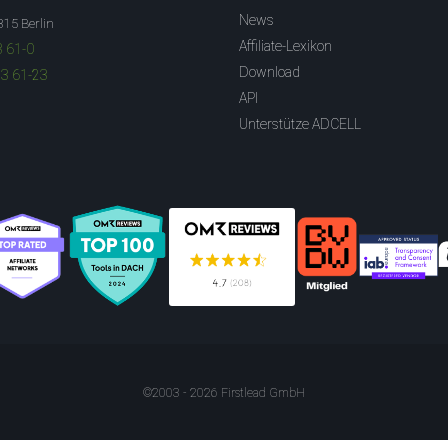
News
315 Berlin
Affiliate-Lexikon
3 61-0
Download
83 61-23
API
Unterstütze ADCELL
©2003 - 2026 Firstlead GmbH