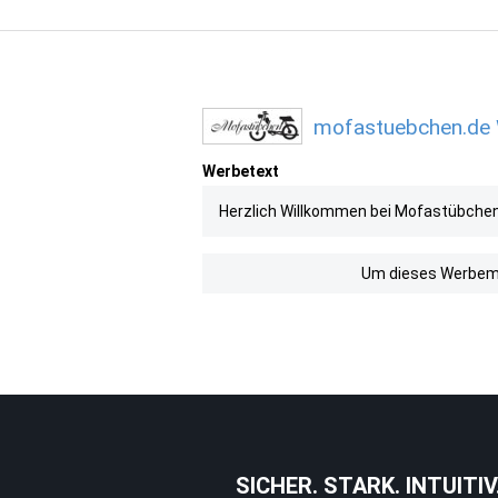
mofastuebchen.de W
Werbetext
Herzlich Willkommen bei Mofastübchen
Um dieses Werbemit
SICHER. STARK. INTUITIV