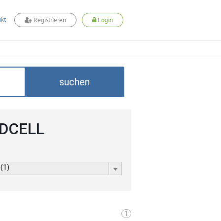
kt
Registrieren
Login
suchen
ADCELL
 (1)
1