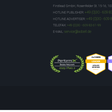
Firstlead GmbH, Rosenfelder St. 15-16, 10
+49 (0)30 - 609 8
HOTLINE PUBLISHER:
+49 (0)30 - 609 
HOTLINE ADVERTISER:
TELEFAX:
+49 (0)30 - 609 83 61-99
service@adcell.de
E-MAIL: