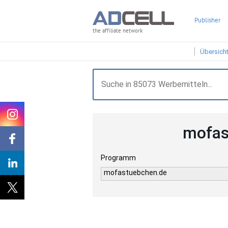
Publisher
the affiliate network
Übersich
mofas
Programm
mofastuebchen.de