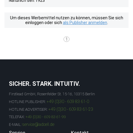
Natürlich seit 1923
Um dieses Werbemittel nutzen zu können, müssen Sie sich
einloggen oder sich
als Publisher anmelden
.
1
SICHER. STARK. INTUITIV.
Firstlead GmbH, Rosenfelder St. 15-16, 10315 Berlin
+49 (0)30 - 609 83 61-0
HOTLINE PUBLISHER:
+49 (0)30 - 609 83 61-23
HOTLINE ADVERTISER:
TELEFAX:
+49 (0)30 - 609 83 61-99
service@adcell.de
E-MAIL:
Service
Kontakt