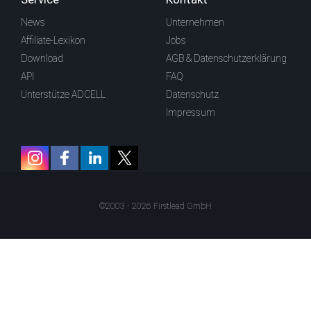
News
Unternehmen
Affiliate-Lexikon
Jobs
Download
AGB & Datenschutzerklärung
API
FAQ
Unterstütze ADCELL
Datenschutz
Impressum
©2003 - 2026 Firstlead GmbH