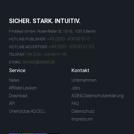
SICHER. STARK. INTUITIV.
Firstlead GmbH, Rosenfelder St. 15-16, 10315 Berlin
+49 (0)30 - 609 83 61-0
HOTLINE PUBLISHER:
+49 (0)30 - 609 83 61-23
HOTLINE ADVERTISER:
TELEFAX:
+49 (0)30 - 609 83 61-99
service@adcell.de
E-MAIL:
Service
Kontakt
News
Unternehmen
Affiliate-Lexikon
Jobs
Download
AGB & Datenschutzerklärung
API
FAQ
Unterstütze ADCELL
Datenschutz
Impressum