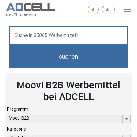
the affiliate network
suchen
Moovi B2B Werbemittel
bei ADCELL
Programm
Moovi B2B
Kategorie