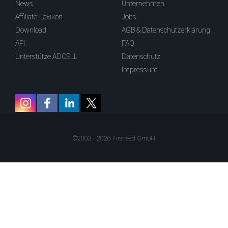
News
Unternehmen
Affiliate-Lexikon
Jobs
Download
AGB & Datenschutzerklärung
API
FAQ
Unterstütze ADCELL
Datenschutz
Impressum
©2003 - 2026 Firstlead GmbH