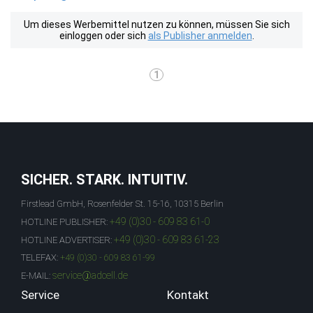
Um dieses Werbemittel nutzen zu können, müssen Sie sich
einloggen oder sich
als Publisher anmelden
.
1
SICHER. STARK. INTUITIV.
Firstlead GmbH, Rosenfelder St. 15-16, 10315 Berlin
+49 (0)30 - 609 83 61-0
HOTLINE PUBLISHER:
+49 (0)30 - 609 83 61-23
HOTLINE ADVERTISER:
TELEFAX:
+49 (0)30 - 609 83 61-99
service@adcell.de
E-MAIL:
Service
Kontakt