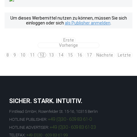
Um dieses Werbemittel nutzen zu können, müssen Sie sich
einloggen oder sich
als Publisher anmelden
.
Erste
Vorherige
8
9
10
11
12
13
14
15
16
17
Nächste
Letzte
SICHER. STARK. INTUITIV.
Firstlead GmbH, Rosenfelder St. 15-16, 10315 Berlin
+49 (0)30 - 609 83 61-0
HOTLINE PUBLISHER:
+49 (0)30 - 609 83 61-23
HOTLINE ADVERTISER:
TELEFAX:
+49 (0)30 - 609 83 61-99