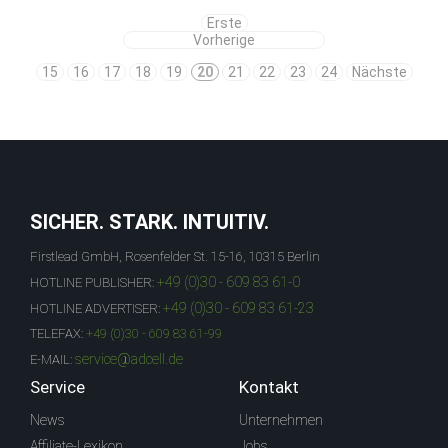
Erste
Vorherige
15
16
17
18
19
20
21
22
23
24
Nächste
SICHER. STARK. INTUITIV.
Firstlead GmbH, Rosenfelder St. 15-16, 10315 Berlin
+49 (0)30 - 609 83 61-0
HOTLINE PUBLISHER:
+49 (0)30 - 609 83 61-23
HOTLINE ADVERTISER:
TELEFAX:
+49 (0)30 - 609 83 61-99
service@adcell.de
E-MAIL:
Service
Kontakt
News
Unternehmen
Affiliate-Lexikon
Jobs