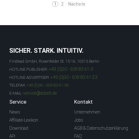
1
2
Nächste
SICHER. STARK. INTUITIV.
Firstlead GmbH, Rosenfelder St. 15-16, 10315 Berlin
+49 (0)30 - 609 83 61-0
HOTLINE PUBLISHER:
+49 (0)30 - 609 83 61-23
HOTLINE ADVERTISER:
TELEFAX:
+49 (0)30 - 609 83 61-99
service@adcell.de
E-MAIL:
Service
Kontakt
News
Unternehmen
Affiliate-Lexikon
Jobs
Download
AGB & Datenschutzerklärung
API
FAQ