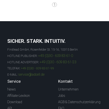
1
SICHER. STARK. INTUITIV.
Firstlead GmbH, Rosenfelder St. 15-16, 10315 Berlin
+49 (0)30 - 609 83 61-0
HOTLINE PUBLISHER:
+49 (0)30 - 609 83 61-23
HOTLINE ADVERTISER:
TELEFAX:
+49 (0)30 - 609 83 61-99
service@adcell.de
E-MAIL:
Service
Kontakt
News
Unternehmen
Affiliate-Lexikon
Jobs
Download
AGB & Datenschutzerklärung
API
FAQ