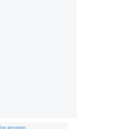
isher anmelden
.