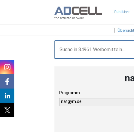
Publisher
the affiliate network
Übersich
n
Programm
natgym.de