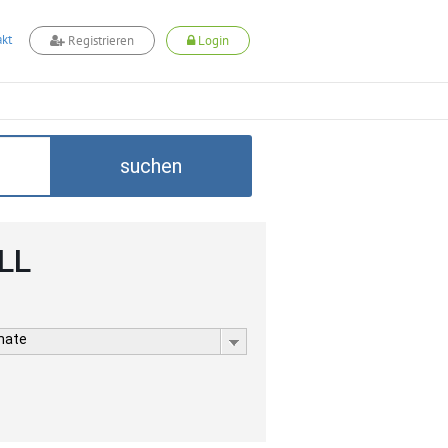
kt
Registrieren
Login
suchen
LL
rmate