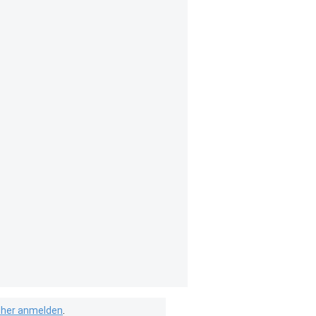
isher anmelden
.