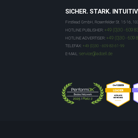
SICHER. STARK. INTUITIV
Firstlead GmbH, Rosenfelder St. 15-16, 10
+49 (0)30 - 609 8
HOTLINE PUBLISHER:
+49 (0)30 - 609 
HOTLINE ADVERTISER:
TELEFAX:
+49 (0)30 - 609 83 61-99
service@adcell.de
E-MAIL: