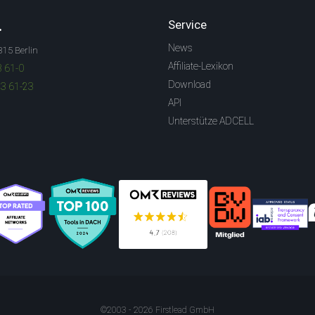
.
Service
News
315 Berlin
Affiliate-Lexikon
3 61-0
Download
83 61-23
API
Unterstütze ADCELL
©2003 - 2026 Firstlead GmbH