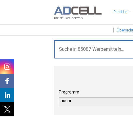
Publisher
the affiliate network
Übersich
Programm
nouni