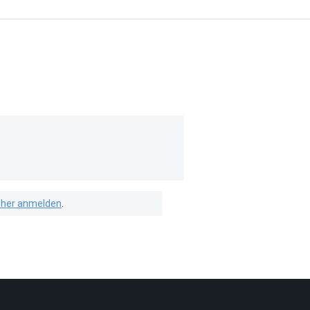
isher anmelden
.