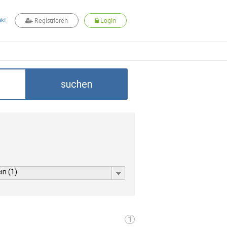
kt
Registrieren
Login
suchen
in (1)
1