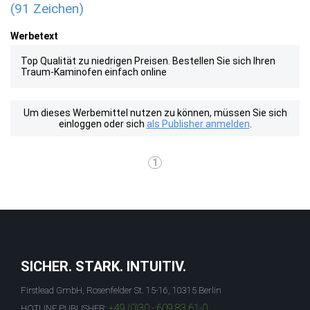
(91 Zeichen)
Werbetext
Top Qualität zu niedrigen Preisen. Bestellen Sie sich Ihren
Traum-Kaminofen einfach online
Um dieses Werbemittel nutzen zu können, müssen Sie sich
einloggen oder sich
als Publisher anmelden
.
1
SICHER. STARK. INTUITIV.
Firstlead GmbH, Rosenfelder St. 15-16, 10315 Berlin
+49 (0)30 - 609 83 61-0
HOTLINE PUBLISHER: