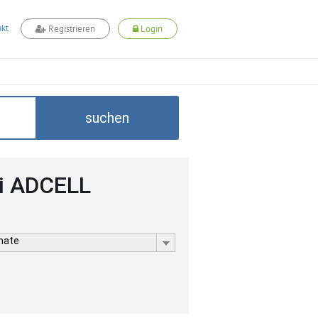
kt
Registrieren
Login
suchen
i ADCELL
rmate