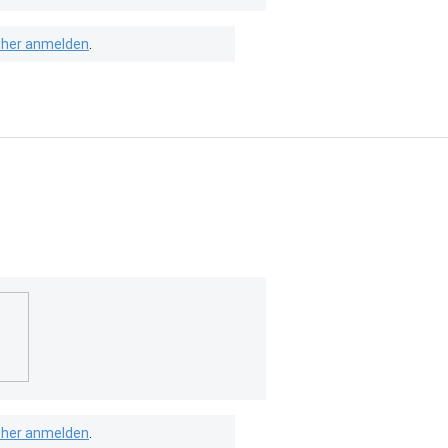
isher anmelden
.
isher anmelden
.