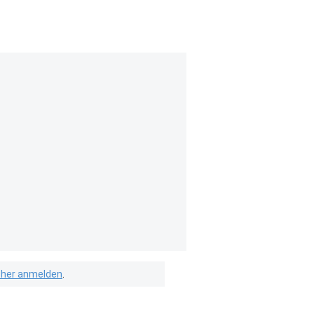
isher anmelden
.