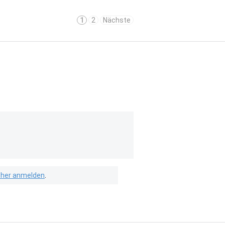
1
2
Nächste
isher anmelden
.