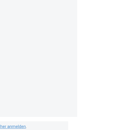
isher anmelden
.