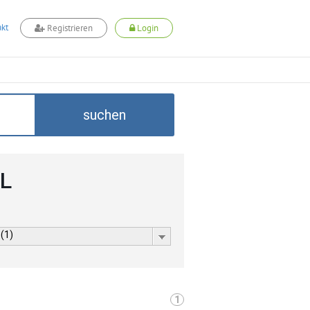
kt
Registrieren
Login
suchen
LL
 (1)
1