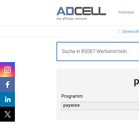
Publisher
the affiliate network
Übersich
p
Programm
paywise.