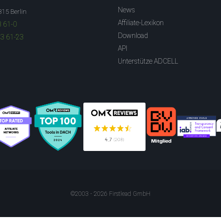
News
315 Berlin
Affiliate-Lexikon
3 61-0
Download
83 61-23
API
Unterstütze ADCELL
©2003 - 2026 Firstlead GmbH