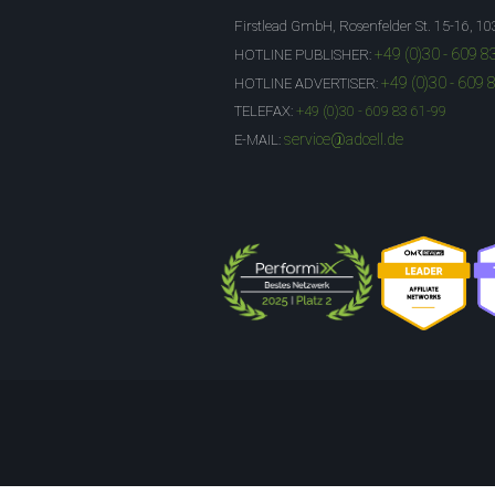
Firstlead GmbH, Rosenfelder St. 15-16, 10
+49 (0)30 - 609 8
HOTLINE PUBLISHER:
+49 (0)30 - 609 
HOTLINE ADVERTISER:
TELEFAX:
+49 (0)30 - 609 83 61-99
service@adcell.de
E-MAIL: