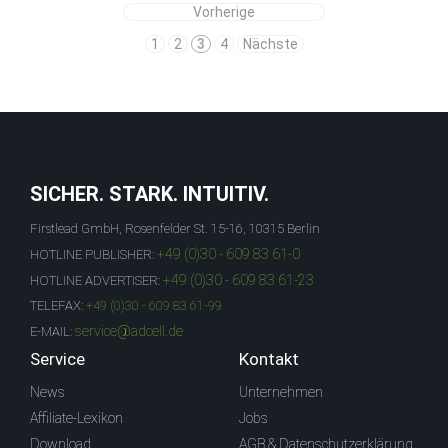
Vorherige
1
2
3
4
Nächste
SICHER. STARK. INTUITIV.
Firstlead GmbH, Rosenfelder St. 15-16, 10315 Berlin
+49 (0)30 - 609 83 61-0
HOTLINE PUBLISHER:
+49 (0)30 - 609 83 61-23
HOTLINE ADVERTISER:
TELEFAX:
+49 (0)30 - 609 83 61-99
service@adcell.de
E-MAIL:
Service
Kontakt
News
Unternehmen
Affiliate-Lexikon
Jobs
Download
AGB & Datenschutzerklärung