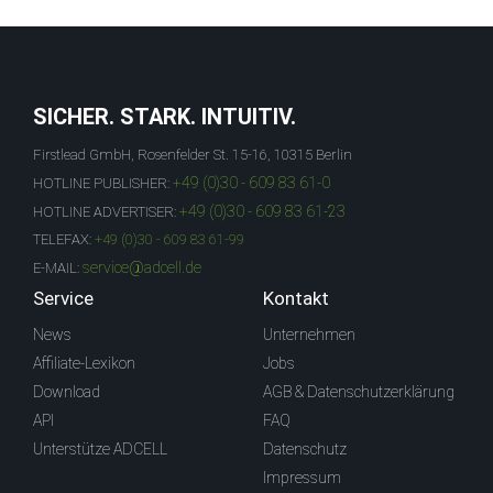
SICHER. STARK. INTUITIV.
Firstlead GmbH, Rosenfelder St. 15-16, 10315 Berlin
+49 (0)30 - 609 83 61-0
HOTLINE PUBLISHER:
+49 (0)30 - 609 83 61-23
HOTLINE ADVERTISER:
TELEFAX:
+49 (0)30 - 609 83 61-99
service@adcell.de
E-MAIL:
Service
Kontakt
News
Unternehmen
Affiliate-Lexikon
Jobs
Download
AGB & Datenschutzerklärung
API
FAQ
Unterstütze ADCELL
Datenschutz
Impressum