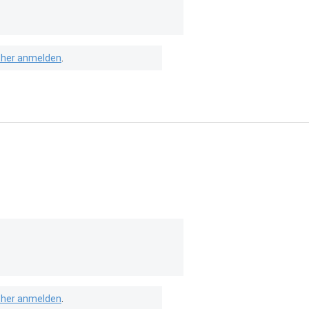
isher anmelden
.
isher anmelden
.