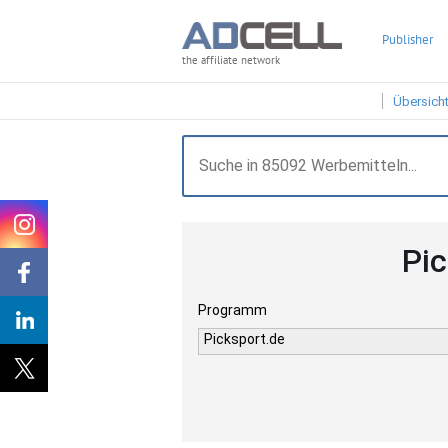
Publisher
the affiliate network
Übersich
Pi
Programm
Picksport.de