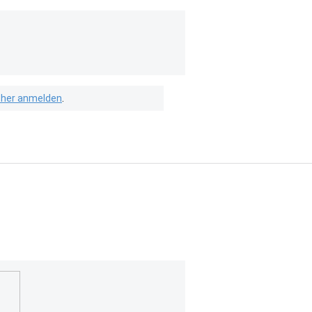
isher anmelden
.