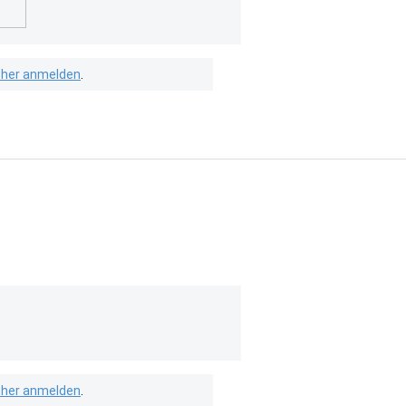
isher anmelden
.
isher anmelden
.