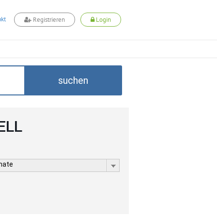
kt
Registrieren
Login
suchen
ELL
rmate