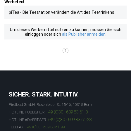
Werbetext
piTea - Die Teestation verändert die Art des Teetrinkens
Um dieses Werbemittel nutzen zu können, müssen Sie sich
einloggen oder sich
als Publisher anmelden
.
1
SICHER. STARK. INTUITIV.
Firstlead GmbH, Rosenfelder St. 15-16, 10315 Berlin
+49 (0)30 - 609 83 61-0
HOTLINE PUBLISHER:
+49 (0)30 - 609 83 61-23
HOTLINE ADVERTISER:
TELEFAX:
+49 (0)30 - 609 83 61-99