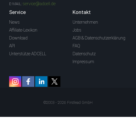
service@adcell.de
E-MAIL:
Service
Kontakt
News
Unternehmen
Affiliate-Lexikon
Jobs
Download
AGB & Datenschutzerklärung
API
FAQ
Unterstütze ADCELL
Datenschutz
Impressum
©2003 - 2026 Firstlead GmbH