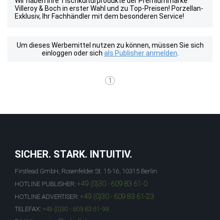
Wir haben Ihre Tischkulturprodukte der Premiummarke
Villeroy & Boch in erster Wahl und zu Top-Preisen! Porzellan-
Exklusiv, Ihr Fachhändler mit dem besonderen Service!
Um dieses Werbemittel nutzen zu können, müssen Sie sich
einloggen oder sich
als Publisher anmelden
.
1
SICHER. STARK. INTUITIV.
Firstlead GmbH, Rosenfelder St. 15-16, 10315 Berlin
+49 (0)30 - 609 83 61-0
HOTLINE PUBLISHER:
+49 (0)30 - 609 83 61-23
HOTLINE ADVERTISER:
TELEFAX:
+49 (0)30 - 609 83 61-99