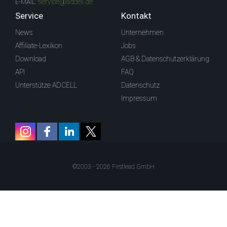
service@adcell.de
E-MAIL:
Service
Kontakt
News
Unternehmen
Affiliate-Lexikon
Jobs
Download
AGB & Datenschutzerklärung
API
FAQ
Unterstütze ADCELL
Datenschutz
Impressum
©2003 - 2026 Firstlead GmbH