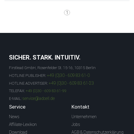
1
SICHER. STARK. INTUITIV.
Firstlead GmbH, Rosenfelder St. 15-16, 10315 Berlin
+49 (0)30 - 609 83 61-0
HOTLINE PUBLISHER:
+49 (0)30 - 609 83 61-23
HOTLINE ADVERTISER:
TELEFAX:
+49 (0)30 - 609 83 61-99
service@adcell.de
E-MAIL:
Service
Kontakt
News
Unternehmen
Affiliate-Lexikon
Jobs
Download
AGB & Datenschutzerklärung