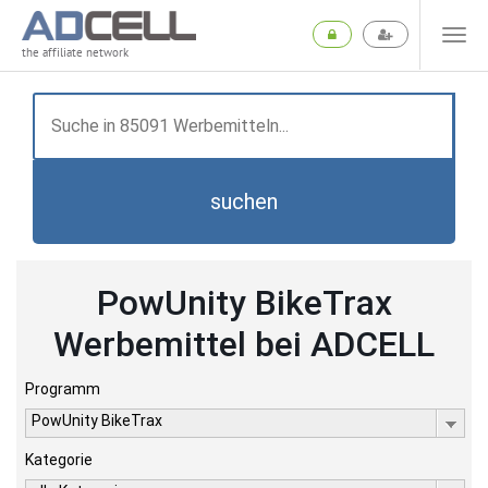
the affiliate network
suchen
PowUnity BikeTrax
Werbemittel bei ADCELL
Programm
PowUnity BikeTrax
Kategorie