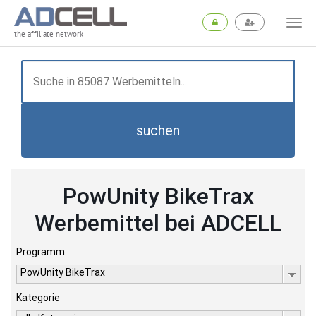
the affiliate network
suchen
PowUnity BikeTrax
Werbemittel bei ADCELL
Programm
PowUnity BikeTrax
Kategorie