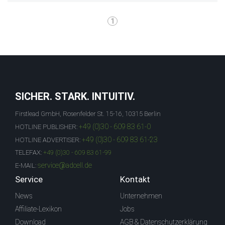
1
SICHER. STARK. INTUITIV.
Firstlead GmbH, Rosenfelder St. 15-16, 10315 Berlin
+49 (0)30 - 609 83 61-0
HOTLINE PUBLISHER:
+49 (0)30 - 609 83 61-23
HOTLINE ADVERTISER:
TELEFAX:
+49 (0)30 - 609 83 61-99
service@adcell.de
E-MAIL:
Service
Kontakt
News
Unternehmen
Affiliate-Lexikon
Jobs
Download
AGB & Datenschutzerklärung