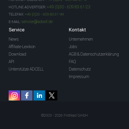
+49 (0)30 - 609 83 61-23
HOTLINE ADVERTISER:
TELEFAX:
+49 (0)30 - 609 83 61-99
service@adcell.de
E-MAIL:
Service
Kontakt
News
Unternehmen
Affiliate-Lexikon
Jobs
Download
AGB & Datenschutzerklärung
API
FAQ
Unterstütze ADCELL
Datenschutz
Impressum
©2003 - 2026 Firstlead GmbH