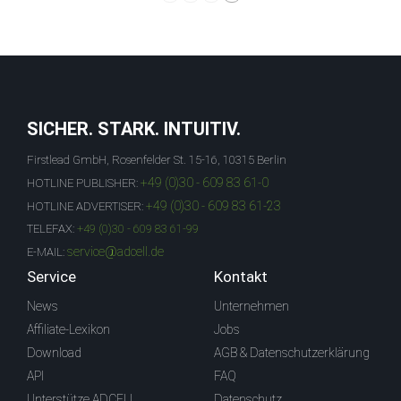
SICHER. STARK. INTUITIV.
Firstlead GmbH, Rosenfelder St. 15-16, 10315 Berlin
+49 (0)30 - 609 83 61-0
HOTLINE PUBLISHER:
+49 (0)30 - 609 83 61-23
HOTLINE ADVERTISER:
TELEFAX:
+49 (0)30 - 609 83 61-99
service@adcell.de
E-MAIL:
Service
Kontakt
News
Unternehmen
Affiliate-Lexikon
Jobs
Download
AGB & Datenschutzerklärung
API
FAQ
Unterstütze ADCELL
Datenschutz