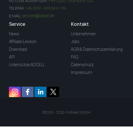
+49 (0)30 - 609 83 61-23
HOTLINE ADVERTISER:
TELEFAX:
+49 (0)30 - 609 83 61-99
service@adcell.de
E-MAIL:
Service
Kontakt
News
Unternehmen
Affiliate-Lexikon
Jobs
Download
AGB & Datenschutzerklärung
API
FAQ
Unterstütze ADCELL
Datenschutz
Impressum
©2003 - 2026 Firstlead GmbH