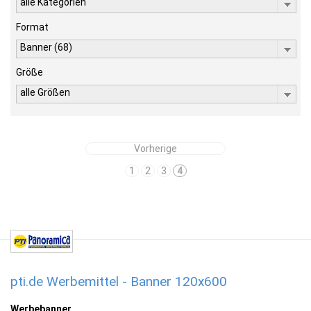
alle Kategorien
Format
Banner (68)
Größe
alle Größen
Vorherige
1
2
3
4
pti.de Werbemittel - Banner 120x600
Werbebanner