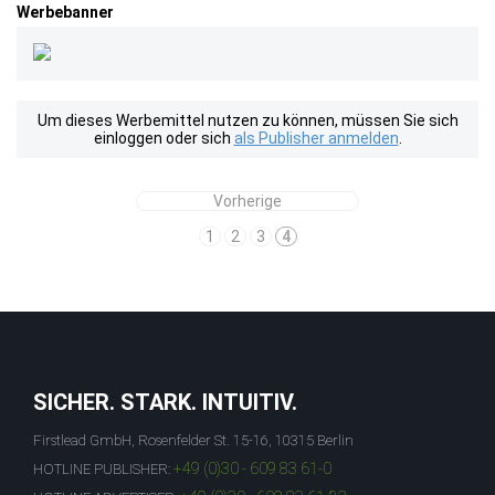
Werbebanner
Um dieses Werbemittel nutzen zu können, müssen Sie sich
einloggen oder sich
als Publisher anmelden
.
Vorherige
1
2
3
4
SICHER. STARK. INTUITIV.
Firstlead GmbH, Rosenfelder St. 15-16, 10315 Berlin
+49 (0)30 - 609 83 61-0
HOTLINE PUBLISHER: