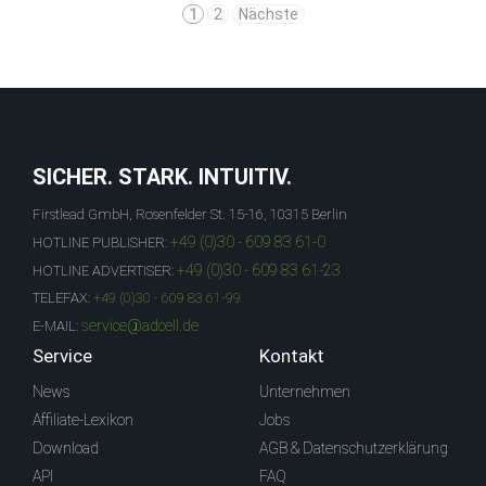
1
2
Nächste
SICHER. STARK. INTUITIV.
Firstlead GmbH, Rosenfelder St. 15-16, 10315 Berlin
+49 (0)30 - 609 83 61-0
HOTLINE PUBLISHER:
+49 (0)30 - 609 83 61-23
HOTLINE ADVERTISER:
TELEFAX:
+49 (0)30 - 609 83 61-99
service@adcell.de
E-MAIL:
Service
Kontakt
News
Unternehmen
Affiliate-Lexikon
Jobs
Download
AGB & Datenschutzerklärung
API
FAQ