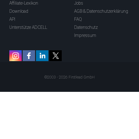
Affiliate-Lexikon
Jobs
Download
AGB & Datenschutzerklärung
API
FAQ
Unterstütze ADCELL
Datenschutz
Impressum
©2003 - 2026 Firstlead GmbH