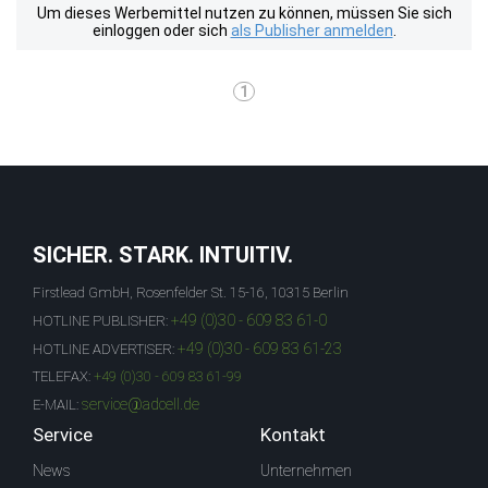
Um dieses Werbemittel nutzen zu können, müssen Sie sich
einloggen oder sich
als Publisher anmelden
.
1
SICHER. STARK. INTUITIV.
Firstlead GmbH, Rosenfelder St. 15-16, 10315 Berlin
+49 (0)30 - 609 83 61-0
HOTLINE PUBLISHER:
+49 (0)30 - 609 83 61-23
HOTLINE ADVERTISER:
TELEFAX:
+49 (0)30 - 609 83 61-99
service@adcell.de
E-MAIL:
Service
Kontakt
News
Unternehmen