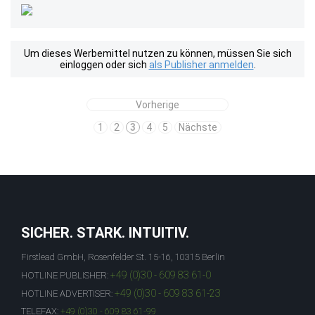
Um dieses Werbemittel nutzen zu können, müssen Sie sich
einloggen oder sich
als Publisher anmelden
.
Vorherige
1
2
3
4
5
Nächste
SICHER. STARK. INTUITIV.
Firstlead GmbH, Rosenfelder St. 15-16, 10315 Berlin
+49 (0)30 - 609 83 61-0
HOTLINE PUBLISHER:
+49 (0)30 - 609 83 61-23
HOTLINE ADVERTISER:
TELEFAX:
+49 (0)30 - 609 83 61-99