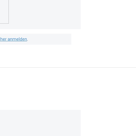
isher anmelden
.