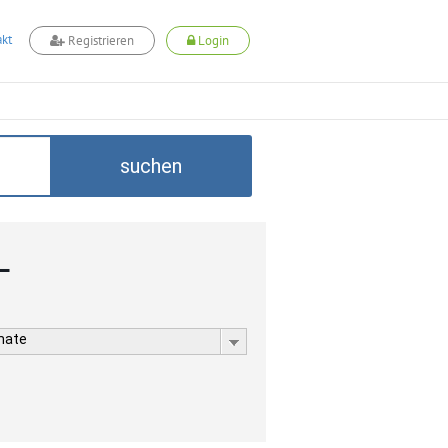
kt
Registrieren
Login
suchen
L
rmate