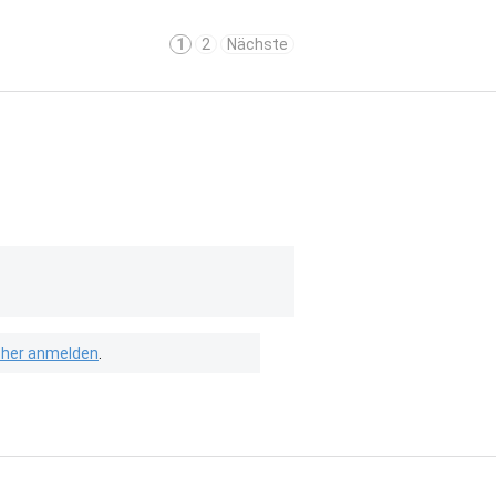
1
2
Nächste
isher anmelden
.