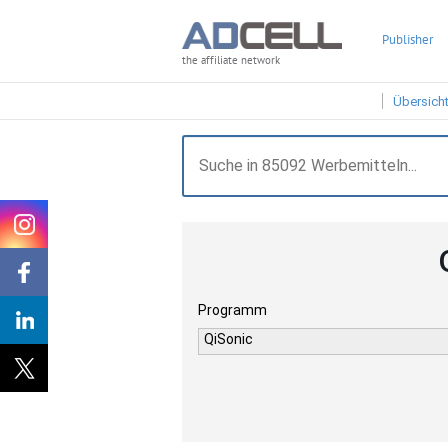
Publisher
the affiliate network
Übersich
Programm
QiSonic