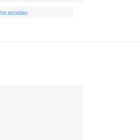
isher anmelden
.