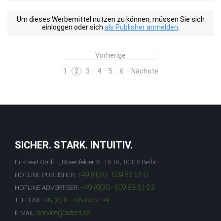
Um dieses Werbemittel nutzen zu können, müssen Sie sich
einloggen oder sich
als Publisher anmelden
.
Vorherige
1
2
3
4
5
6
Nächste
SICHER. STARK. INTUITIV.
Firstlead GmbH, Rosenfelder St. 15-16, 10315 Berlin
+49 (0)30 - 609 83 61-0
HOTLINE PUBLISHER:
+49 (0)30 - 609 83 61-23
HOTLINE ADVERTISER:
TELEFAX:
+49 (0)30 - 609 83 61-99
service@adcell.de
E-MAIL: