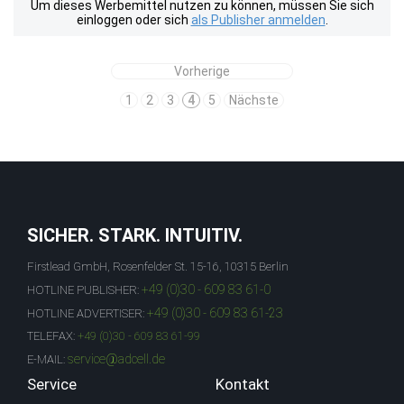
Um dieses Werbemittel nutzen zu können, müssen Sie sich
einloggen oder sich
als Publisher anmelden
.
Vorherige
1
2
3
4
5
Nächste
SICHER. STARK. INTUITIV.
Firstlead GmbH, Rosenfelder St. 15-16, 10315 Berlin
+49 (0)30 - 609 83 61-0
HOTLINE PUBLISHER:
+49 (0)30 - 609 83 61-23
HOTLINE ADVERTISER:
TELEFAX:
+49 (0)30 - 609 83 61-99
service@adcell.de
E-MAIL:
Service
Kontakt