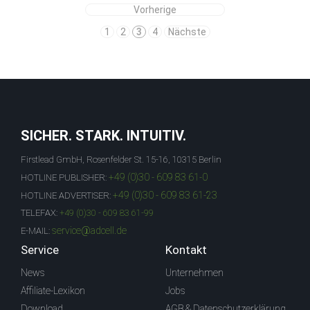
Vorherige
1
2
3
4
Nächste
SICHER. STARK. INTUITIV.
Firstlead GmbH, Rosenfelder St. 15-16, 10315 Berlin
+49 (0)30 - 609 83 61-0
HOTLINE PUBLISHER:
+49 (0)30 - 609 83 61-23
HOTLINE ADVERTISER:
TELEFAX:
+49 (0)30 - 609 83 61-99
service@adcell.de
E-MAIL:
Service
Kontakt
News
Unternehmen
Affiliate-Lexikon
Jobs
Download
AGB & Datenschutzerklärung