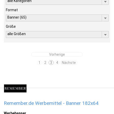
alle Kategorien
Format
Banner (65)
Größe
alle Größen
Vorherige
1
2
3
4
Nächste
Remember.de Werbemittel - Banner 182x64
Werbebanner