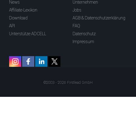
News
Unternehmen
Affiliate-Lexikon
Jobs
Download
AGB & Datenschutzerklärung
API
FAQ
Unterstütze ADCELL
Datenschutz
Impressum
©2003 - 2026 Firstlead GmbH