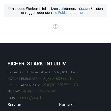
Um dieses Werbemittel nutzen zu können, müssen Sie sich
einloggen oder sich
als Publisher anmelden
.
1
SICHER. STARK. INTUITIV.
Firstlead GmbH, Rosenfelder St. 15-16, 10315 Berlin
+49 (0)30 - 609 83 61-0
HOTLINE PUBLISHER:
+49 (0)30 - 609 83 61-23
HOTLINE ADVERTISER:
TELEFAX:
+49 (0)30 - 609 83 61-99
service@adcell.de
E-MAIL:
Service
Kontakt