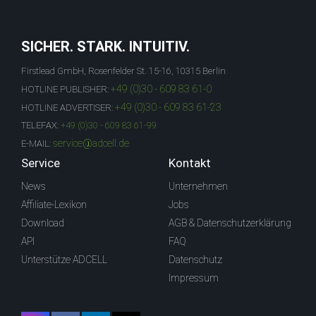
SICHER. STARK. INTUITIV.
Firstlead GmbH, Rosenfelder St. 15-16, 10315 Berlin
+49 (0)30 - 609 83 61-0
HOTLINE PUBLISHER:
+49 (0)30 - 609 83 61-23
HOTLINE ADVERTISER:
TELEFAX:
+49 (0)30 - 609 83 61-99
service@adcell.de
E-MAIL:
Service
Kontakt
News
Unternehmen
Affiliate-Lexikon
Jobs
Download
AGB & Datenschutzerklärung
API
FAQ
Unterstütze ADCELL
Datenschutz
Impressum